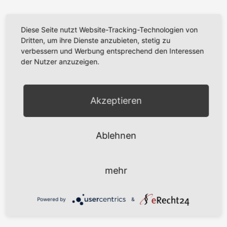
Vertreten durch:
Diese Seite nutzt Website-Tracking-Technologien von
Nina Arndt
Dritten, um ihre Dienste anzubieten, stetig zu
Michael Klumpp
verbessern und Werbung entsprechend den Interessen
der Nutzer anzuzeigen.
Kontakt
Telefon: 015112784005
E-Mail: info@black-label.de
Akzeptieren
Umsatzsteuer-ID
Umsatzsteuer-Identifikationsnummer gemäß § 27 a
Ablehnen
Umsatzsteuergesetz:
DE285492892
mehr
Verbraucher­streit­beilegung/Universal­schlichtungs­stelle
Wir sind nicht bereit oder verpflichtet, an
Powered by
&
Streitbeilegungsverfahren vor einer Verbraucherschlichtungsstelle
teilzunehmen.