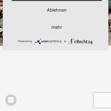
Datenschutzerklärung
Ablehnen
Impressum
Widerrufsbelehrung
Disclaimer – Community
mehr
Zahlungsarten
Powered by
&