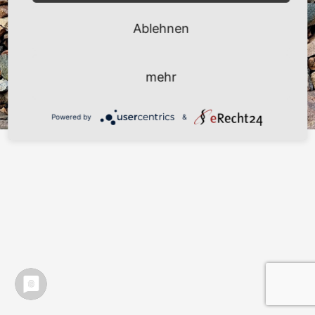
Datenschutzerklärung
Ablehnen
Impressum
Widerrufsbelehrung
Disclaimer – Community
mehr
Zahlungsarten
Powered by
&